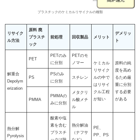
プラスチックのケミカルリサイクルの種類
原料
廃
リサイク
デメリッ
プラスチ
前処理
回収製品
メリット
ル方法
ト
ック
PETのみ
PETのモ
PET
に分別
ノマー
ケミカル
原料の純
リサイク
度を高め
解重合
PSのみ
PS
スチレン
ルの中で
るため厳
Depolym
に分別
はリサイ
重に分別
erization
クル工程
する必要
メタクリ
PMMAの
が短い
がある
PMMA
ル酸メチ
みに分別
ル
酸素や塩
素を含む
熱分解油
PE、
熱分解
プラスチ
（ナフサ
PP、PS
Pyrolysis
ックは除
など）