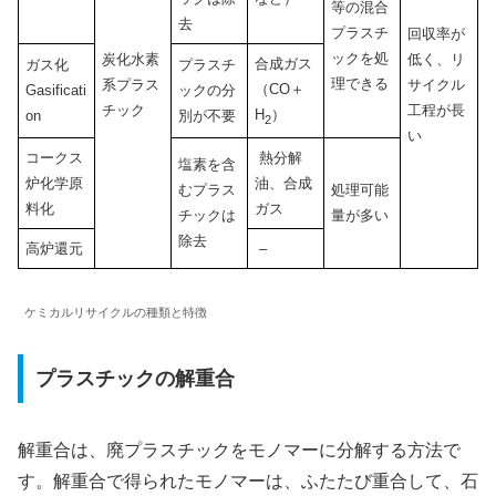
等の混合
去
プラスチ
回収率が
ックを処
炭化水素
低く、リ
合成ガス
ガス化
プラスチ
理できる
系プラス
サイクル
（CO＋
Gasificati
ックの分
チック
工程が長
H
）
on
別が不要
2
い
コークス
熱分解
塩素を含
炉化学原
油、合成
むプラス
処理可能
料化
ガス
チックは
量が多い
除去
高炉還元
–
ケミカルリサイクルの種類と特徴
プラスチックの解重合
解重合は、廃プラスチックをモノマーに分解する方法で
す。解重合で得られたモノマーは、ふたたび重合して、石