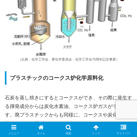
（出典：化学工学会、夢化学委員会・化学工学会75周年記念事業）
プラスチックのコークス炉化学原料化
石炭を蒸し焼きにするとコークスができ、その際に発生す
る揮発成分からは炭化水素油、コークス炉ガスができま
す。廃プラスチックからも同様に、コークスや炭化水素
油、コークス炉ガスができます。
メニュー
ホーム
検索
トップ
サイドバー