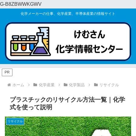
G-B8ZBWWKGWV
化学メーカーの仕事、化学産業、半導体産業の情報サイト
PR
ホーム
化学産業
化学製品
リサイクル
プラスチックのリサイクル方法一覧｜化学
式を使って説明
リサイクル