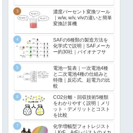
濃度パーセント変換ツール
｜w/w, w/v, v/vの違いと簡単
変換計算機
SAFの6種類の製造方法を
化学式で説明｜SAFメーカ
ー約30社｜バイオナフサ
電池一覧表｜一次電池4種
と二次電池4種の仕組みと
特徴｜反応式、起電力の比
較
CO2分離・回収技術5種類
をわかりやすく説明｜メリ
ット・デメリットとコスト
を比較
化学増幅型フォトレジスト
｜KrF、ArFレジストのメカ