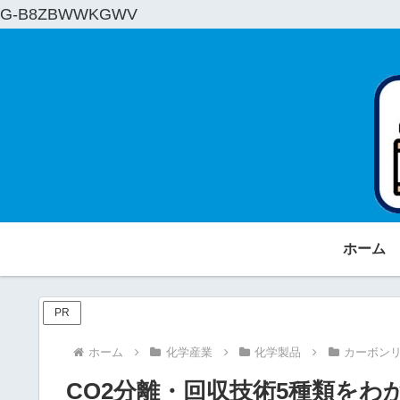
G-B8ZBWWKGWV
ホーム
PR
ホーム
化学産業
化学製品
カーボン
CO2分離・回収技術5種類を