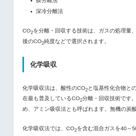
膜分離法
深冷分離法
CO
を分離・回収する技術は、ガスの処理量、
2
後のCO
純度などで選択されます。
2
化学吸収
化学吸収法は、酸性のCO
と塩基性化合物との
2
在最も普及しているCO
分離・回収技術です
2
め、アミン吸収法とも呼ばれます。無機の炭
化学吸収法では、CO
を含む混合ガスを40～
2