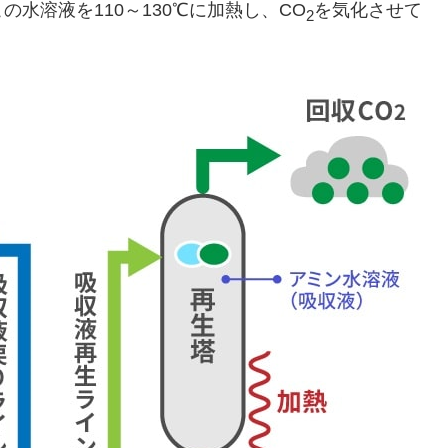
水溶液を110～130℃に加熱し、CO
を気化させて
2