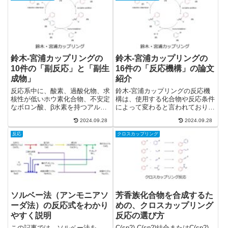
鈴木-宮浦カップリングの
鈴木-宮浦カップリングの
10件の「副反応」と「副生
16件の「反応機構」の論文
成物」
紹介
反応系中に、酸素、過酸化物、求
鈴木-宮浦カップリングの反応機
核性が低いホウ素化合物、不安定
構は、使用する化合物や反応条件
なボロン酸、β水素を持つアルコ
によって変わると言われており、
ール等、ノルボルネン、オレフィ
実はかなり複雑です。 反応機構
2024.09.28
2024.09.28
ン構造があると、副反応が起きる
についての論文を、酸化的付加、
可能性があります。一通りの副反
トランスメタル化、還元的脱離、
反応
クロスカップリング
応を知っておくと、副反応生成物
塩基の影響、二層系の影響、添加
が何かを同定できたり、副反応を
剤の影響のトピックスに分けて
抑制する反応条件に変更できた
16件紹介します。
り、実験するうえで役に立ちま
す。
ソルベー法（アンモニアソ
芳香族化合物を合成するた
ーダ法）の反応式をわかり
めの、クロスカップリング
やすく説明
反応の選び方
この記事では、ソルベー法を
C(sp2)-C(sp2)結合またはC(sp2)-