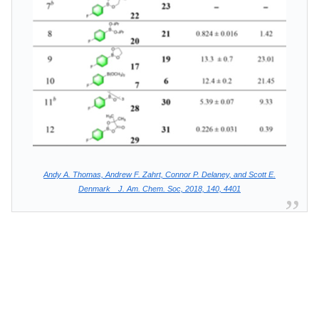
Andy A. Thomas, Andrew F. Zahrt, Connor P. Delaney, and Scott E.
Denmark J. Am. Chem. Soc, 2018, 140, 4401