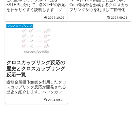
5STEPに分けて、各STEPの反応
C(sp3)結合を形成するクロスカッ
をわかりやすく説明します。ソル
プリング反応を利用して有機化合
ベー法とはソルベー法は、塩
物を合成する場合の、鈴木カップ
2024.10.07
2024.09.28
（NaCl）と石灰石（CaCO3）か
リング、スティレカップリング、
ら炭酸ナトリウム（Na2CO3）を
熊田カップリングを利用した合成
クロスカップリング
製造する方法です。ソルベー法
方法の選び方を紹介します。
は、ガラスの材料になる炭...
クロスカップリング反応の
歴史とクロスカップリング
反応一覧
遷移金属錯体触媒を利用したクロ
スカップリング反応が開発される
歴史を紹介します。ヘックカップ
リング、コリウ-熊田カップリン
2024.09.28
グ、薗頭カップリング、村橋カッ
プリング、根岸カップリング、ス
ティレカップリング、鈴木カップ
リング、檜山カップリング、バッ
クワルド-ハートウィグカップリ
ング、その反応機構も説明しま
す。