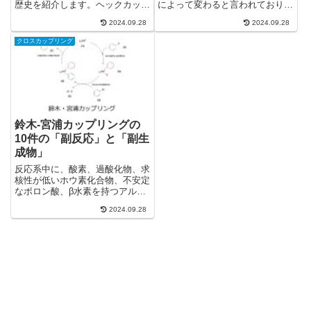
歴史を紹介します。ヘックカップ
によって変わると言われており、
リング、コリウ-熊田カップリン
実はかなり複雑です。 反応機構
2024.09.28
2024.09.28
グ、薗頭カップリング、村橋カッ
についての論文を、酸化的付加、
プリング、根岸カップリング、ス
トランスメタル化、還元的脱離、
クロスカップリング
ティレカップリング、鈴木カップ
塩基の影響、二層系の影響、添加
リング、檜山カップリング、バッ
剤の影響のトピックスに分けて
クワルド-ハートウィグカップリ
16件紹介します。
ング、その反応機構も説明しま
す。
鈴木-宮浦カップリングの
10件の「副反応」と「副生
成物」
反応系中に、酸素、過酸化物、求
核性が低いホウ素化合物、不安定
なボロン酸、β水素を持つアルコ
ール等、ノルボルネン、オレフィ
2024.09.28
ン構造があると、副反応が起きる
可能性があります。一通りの副反
応を知っておくと、副反応生成物
が何かを同定できたり、副反応を
抑制する反応条件に変更できた
り、実験するうえで役に立ちま
す。