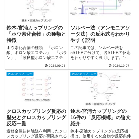
鈴木-宮浦カップリングの
ソルベー法（アンモニアソ
「ホウ素化合物」の種類と
ーダ法）の反応式をわかり
特徴
やすく説明
ホウ素化合物の種類、「ボロン
この記事では、ソルベー法を
酸、ボロン酸エステル」、「ボラ
5STEPに分けて、各STEPの反応
ン」、「改良型ボロン酸エステ
をわかりやすく説明します。ソル
ル」の特徴を紹介します。ホウ素
ベー法とはソルベー法は、塩
2024.09.28
2024.10.07
化合物を使い分けることで、みな
（NaCl）と石灰石（CaCO3）か
さんの合成の役に立てばうれしい
ら炭酸ナトリウム（Na2CO3）を
クロスカップリング
クロスカップリング
です。
製造する方法です。ソルベー法
は、ガラスの材料になる炭...
クロスカップリング反応の
鈴木-宮浦カップリングの
歴史とクロスカップリング
16件の「反応機構」の論文
反応一覧
紹介
遷移金属錯体触媒を利用したクロ
鈴木-宮浦カップリングの反応機
スカップリング反応が開発される
構は、使用する化合物や反応条件