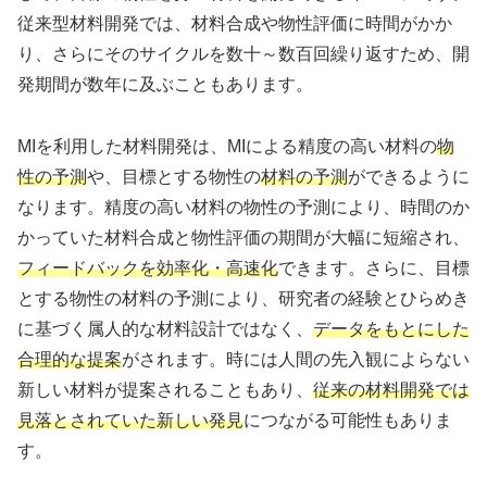
従来型材料開発では、材料合成や物性評価に時間がかか
り、さらにそのサイクルを数十～数百回繰り返すため、開
発期間が数年に及ぶこともあります。
MIを利用した材料開発は、MIによる精度の高い材料の
物
性の予測
や、目標とする物性の
材料の予測
ができるように
なります。精度の高い材料の物性の予測により、時間のか
かっていた材料合成と物性評価の期間が大幅に短縮され、
フィードバックを効率化・高速化
できます。さらに、目標
とする物性の材料の予測により、研究者の経験とひらめき
に基づく属人的な材料設計ではなく、
データをもとにした
合理的な提案
がされます。時には人間の先入観によらない
新しい材料が提案されることもあり、
従来の材料開発では
見落とされていた新しい発見
につながる可能性もありま
す。