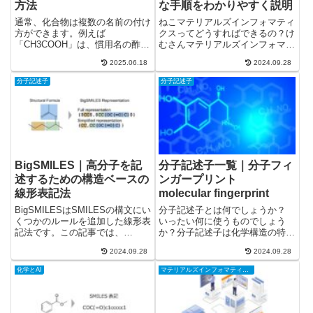
方法
な手順をわかりやすく説明
通常、化合物は複数の名前の付け
ねこマテリアルズインフォマティ
方ができます。例えば
クスってどうすればできるの？け
「CH3COOH」は、慣用名の酢酸
むさんマテリアルズインフォマテ
（Acetic acid）と系統名のエタン
ィクスの手順をわかりやすく説明
2025.06.18
2024.09.28
酸 （Ethanoic acid）のどちらの
しますマテリアルズインフォマテ
表現も正しいです。ただ、化合物
ィクスの手順の概要マテリアルズ
分子記述子
分子記述子
のデータベースを作る際は化合物
インフォマティクスには順問題と
と名前が1...
逆問題の２種類があります。順
問...
BigSMILES｜高分子を記
分子記述子一覧｜分子フィ
述するための構造ベースの
ンガープリント
線形表記法
molecular fingerprint
BigSMILESはSMILESの構文にい
分子記述子とは何でしょうか？
くつかのルールを追加した線形表
いったい何に使うものでしょう
記法です。この記事では、
か？分子記述子は化学構造の特徴
BigSMILESの表記ルールを説明
をベクトルで表現したものです。
2024.09.28
2024.09.28
します。BigSMILESは、メモリ
化合物の類似性を比較する場合
のコンパクトさ、コンピューター
や、マテリアルズインフォマティ
化学とAI
マテリアルズインフォマティクス
による取り扱いやすさ、幅広い適
クスで化合物の物性予測をする場
用性など、S...
合などに使用します。化合物の特
徴の...