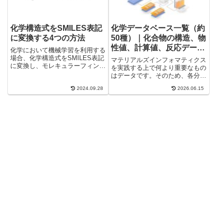
化学構造式をSMILES表記
化学データベース一覧（約
に変換する4つの方法
50種）｜化合物の構造、物
性値、計算値、反応データ
化学において機械学習を利用する
ベース
場合、化学構造式をSMILES表記
マテリアルズインフォマティクス
に変換し、モレキュラーフィンガ
を実践する上で何より重要なもの
ープリントとして利用して学習さ
はデータです。そのため、各分野
せることがあります。また、各国
でデータベースが充実されつつあ
の化学品管理で化合物を登録する
2024.09.28
2026.06.15
ります。この記事では、代表的な
際に、化合物名やCAS番号とと
データベースを紹介します。マテ
もにSMILES表記を記入...
リアルズインフォマティクスのた
めのデータベースは４種類に分
け...