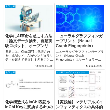
化学とAI
分子記述子
化学にAI革命を起こす方法
ニューラルグラフフィンガ
｜論文データ抽出、自動実
ープリント（Neural
験ロボット、オープンリポ
Graph Fingerprints）
ジトリ
世界には、ChatGPTに代表され
ニューラルグラフフィンガープリ
る生成AIなど、AIがシンギュラリ
ント（Neural Graph
ティを超えて発展しすぎることを
Fingerprints）はサーキュラーフ
心配している人がいます。一方で
ィンガープリントの一種です。同
2024.09.28
2024.09.28
化学の世界はAIが発展しすぎてい
じサーキュラーフィンガープリン
る状況ではなく、むしろ化学はAI
トにはECFPがあります。ECFP
化学とAI
マテリアルズインフォマティクス
革命に乗り遅れています。化学の
は前のレイヤーのarrayを次のレ
分野でAIを活用し...
イヤーの...
化学構造式をInChI表記や
【実践編】マテリアルズイ
InChI Keyに変換する4つの
ンフォマティクスの具体的