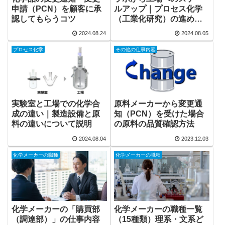
申請（PCN）を顧客に承
ルアップ｜プロセス化学
認してもらうコツ
（工業化研究）の進め方
と注意点
2024.08.24
2024.08.05
プロセス化学
その他の仕事内容
実験室と工場での化学合
原料メーカーから変更通
成の違い｜製造設備と原
知（PCN）を受けた場合
料の違いについて説明
の原料の品質確認方法
2024.08.04
2023.12.03
化学メーカーの職種
化学メーカーの職種
化学メーカーの「購買部
化学メーカーの職種一覧
（調達部）」の仕事内容
（15種類）理系・文系ど