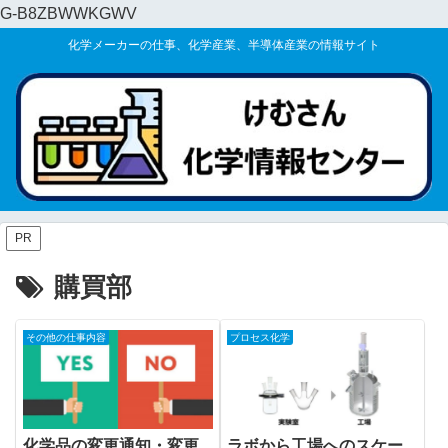
G-B8ZBWWKGWV
化学メーカーの仕事、化学産業、半導体産業の情報サイト
PR
購買部
その他の仕事内容
プロセス化学
化学品の変更通知・変更
ラボから工場へのスケー